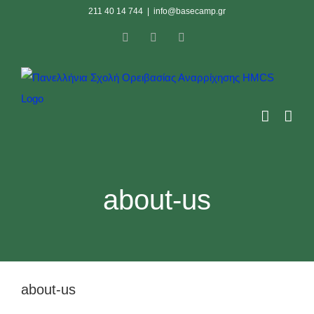
Skip
211 40 14 744
|
info@basecamp.gr
to
Facebook
Instagram
YouTube
content
about-us
about-us