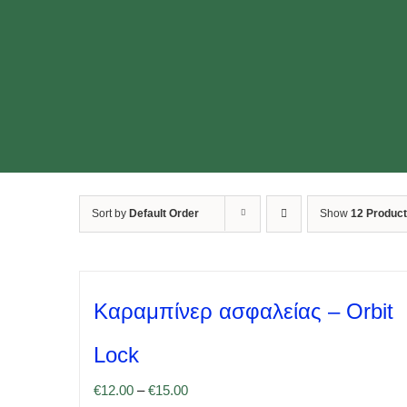
Sort by
Default Order
Show
12 Produc
Καραμπίνερ ασφαλείας – Orbit
Lock
€
12.00
–
€
15.00