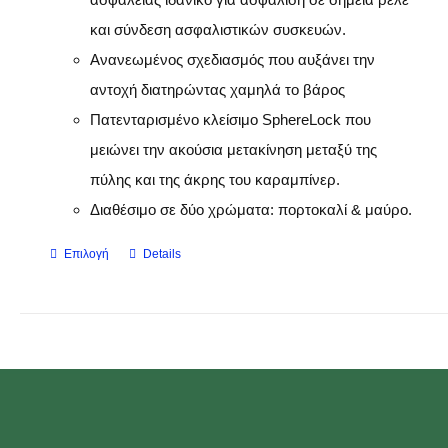
και σύνδεση ασφαλιστικών συσκευών.
Ανανεωμένος σχεδιασμός που αυξάνει την
αντοχή διατηρώντας χαμηλά το βάρος
Πατενταρισμένο κλείσιμο SphereLock που
μειώνει την ακούσια μετακίνηση μεταξύ της
πύλης και της άκρης του καραμπίνερ.
Διαθέσιμο σε δύο χρώματα: πορτοκαλί & μαύρο.
Επιλογή
Details
Αυτό
το
προϊόν
έχει
πολλαπλές
παραλλαγές.
Οι