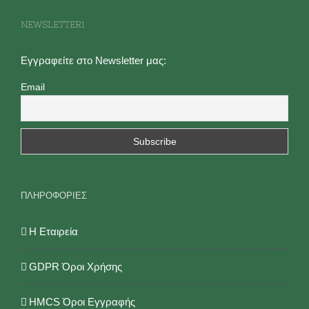
επιλογές
NEWSLETTER1
μπορούν
να
Εγγραφείτε στο Newsletter μας:
επιλεγούν
Email
στη
σελίδα
του
προϊόντος
ΠΛΗΡΟΦΟΡΙΕΣ
Η Εταιρεία
GDPR Όροι Χρήσης
HMCS Όροι Εγγραφής