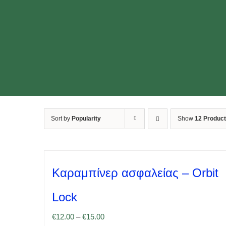
Sort by
Popularity
Show
12 Produc
Καραμπίνερ ασφαλείας – Orbit
Lock
€
12.00
–
€
15.00