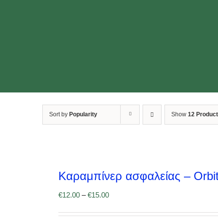
Sort by
Popularity
Show
12 Produc
Καραμπίνερ ασφαλείας – Orbi
€
12.00
–
€
15.00