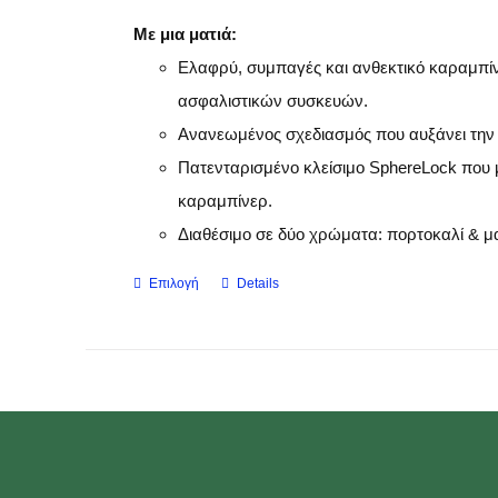
Με μια ματιά:
Ελαφρύ, συμπαγές και ανθεκτικό καραμπίν
ασφαλιστικών συσκευών.
Ανανεωμένος σχεδιασμός που αυξάνει την
Πατενταρισμένο κλείσιμο SphereLock που μ
καραμπίνερ.
Διαθέσιμο σε δύο χρώματα: πορτοκαλί & μ
Επιλογή
Details
Αυτό
το
προϊόν
έχει
πολλαπλές
παραλλαγές.
Οι