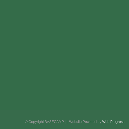
επιλογές
μπορούν
να
επιλεγούν
στη
σελίδα
του
προϊόντος
© Copyright BASECAMP |
| Website Powered by
Web Progress