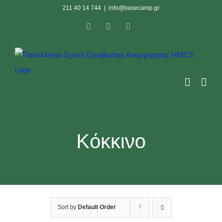
Skip
211 40 14 744
|
info@basecamp.gr
to
Facebook
Instagram
YouTube
content
Κόκκινο
Sort by
Default Order