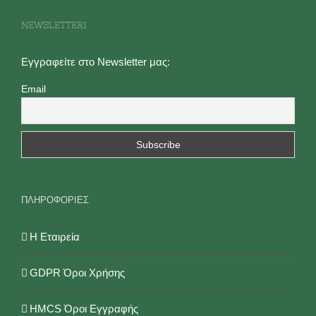
επιλογές
NEWSLETTER1
μπορούν
να
Εγγραφείτε στο Newsletter μας:
επιλεγούν
Email
στη
σελίδα
του
προϊόντος
ΠΛΗΡΟΦΟΡΙΕΣ
Η Εταιρεία
GDPR Όροι Χρήσης
HMCS Όροι Εγγραφής