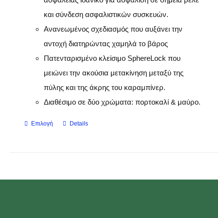
και σύνδεση ασφαλιστικών συσκευών.
Ανανεωμένος σχεδιασμός που αυξάνει την
αντοχή διατηρώντας χαμηλά το βάρος
Πατενταρισμένο κλείσιμο SphereLock που
μειώνει την ακούσια μετακίνηση μεταξύ της
πύλης και της άκρης του καραμπίνερ.
Διαθέσιμο σε δύο χρώματα: πορτοκαλί & μαύρο.
Επιλογή
Details
Αυτό
το
προϊόν
έχει
πολλαπλές
παραλλαγές.
Οι