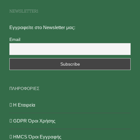
επιλογές
NEWSLETTER1
μπορούν
να
Εγγραφείτε στο Newsletter μας:
επιλεγούν
Email
στη
σελίδα
του
προϊόντος
ΠΛΗΡΟΦΟΡΙΕΣ
Η Εταιρεία
GDPR Όροι Χρήσης
HMCS Όροι Εγγραφής