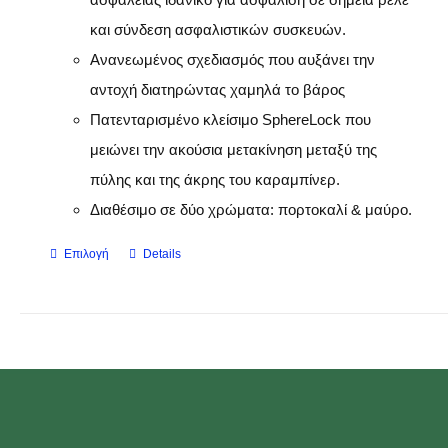
και σύνδεση ασφαλιστικών συσκευών.
Ανανεωμένος σχεδιασμός που αυξάνει την
αντοχή διατηρώντας χαμηλά το βάρος
Πατενταρισμένο κλείσιμο SphereLock που
μειώνει την ακούσια μετακίνηση μεταξύ της
πύλης και της άκρης του καραμπίνερ.
Διαθέσιμο σε δύο χρώματα: πορτοκαλί & μαύρο.
Επιλογή
Details
Αυτό
το
προϊόν
έχει
πολλαπλές
παραλλαγές.
Οι