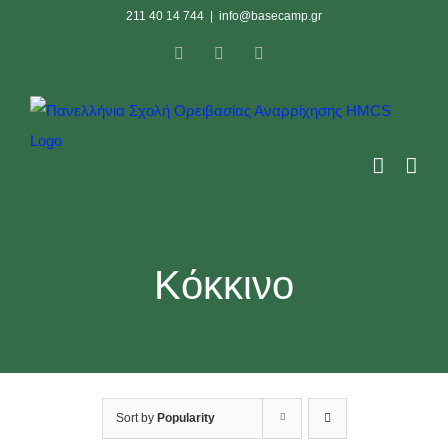
Skip
211 40 14 744
|
info@basecamp.gr
to
Facebook
Instagram
YouTube
content
Κόκκινο
Sort by
Popularity