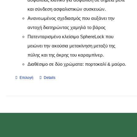
και σύνδεση ασφαλιστικών συσκευών.
Ανανεωμένος σχεδιασμός που αυξάνει την
αντοχή διατηρώντας χαμηλά το βάρος
Πατενταρισμένο κλείσιμο SphereLock που
μειώνει την ακούσια μετακίνηση μεταξύ της
πύλης και της άκρης του καραμπίνερ.
Διαθέσιμο σε δύο χρώματα: πορτοκαλί & μαύρο.
Επιλογή
Details
Αυτό
το
προϊόν
έχει
πολλαπλές
παραλλαγές.
Οι