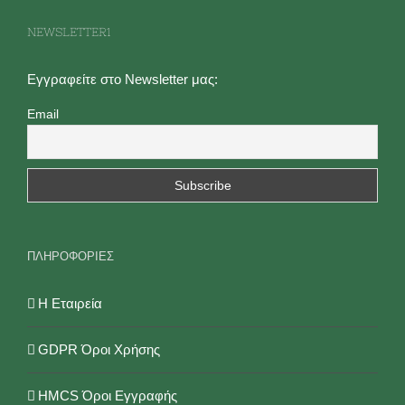
επιλογές
NEWSLETTER1
μπορούν
να
Εγγραφείτε στο Newsletter μας:
επιλεγούν
Email
στη
σελίδα
του
προϊόντος
ΠΛΗΡΟΦΟΡΙΕΣ
Η Εταιρεία
GDPR Όροι Χρήσης
HMCS Όροι Εγγραφής