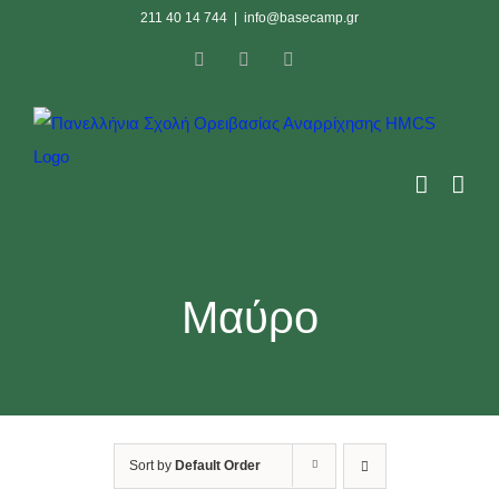
Skip
211 40 14 744
|
info@basecamp.gr
to
Facebook
Instagram
YouTube
content
Μαύρο
Sort by
Default Order