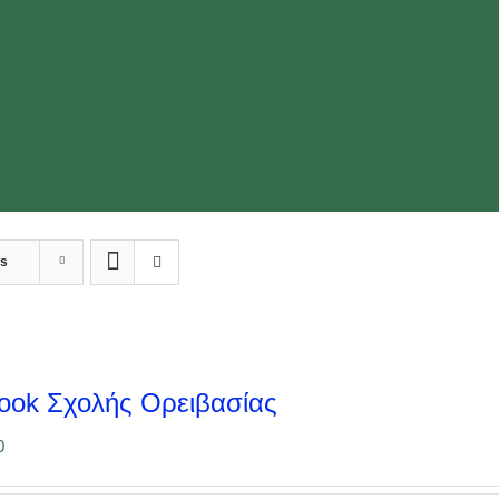
ts
ook Σχολής Ορειβασίας
0