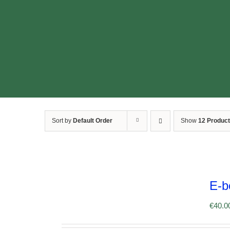
Sort by
Default Order
Show
12 Produc
E-b
€
40.0