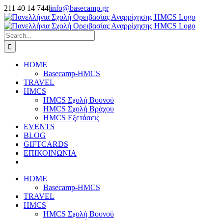
Skip
211 40 14 744
|
info@basecamp.gr
to
Facebook
Instagram
YouTube
content
Search
for:
HOME
Basecamp-HMCS
TRAVEL
HMCS
HMCS Σχολή Βουνού
HMCS Σχολή Βράχου
HMCS Εξετάσεις
EVENTS
BLOG
GIFTCARDS
ΕΠΙΚΟΙΝΩΝΙΑ
HOME
Basecamp-HMCS
TRAVEL
HMCS
HMCS Σχολή Βουνού