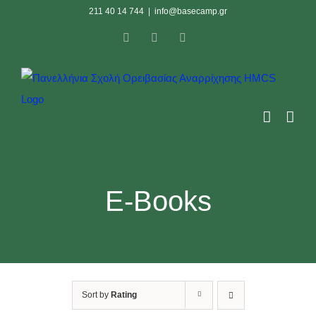
Skip
211 40 14 744
|
info@basecamp.gr
to
Facebook
Instagram
YouTube
content
E-Books
Sort by
Rating