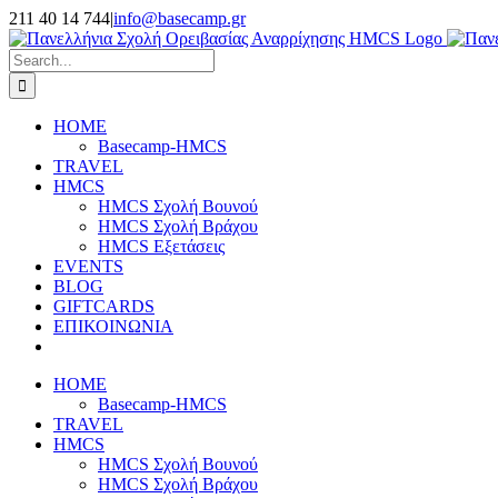
Skip
211 40 14 744
|
info@basecamp.gr
to
Facebook
Instagram
YouTube
content
Search
for:
HOME
Basecamp-HMCS
TRAVEL
HMCS
HMCS Σχολή Βουνού
HMCS Σχολή Βράχου
HMCS Εξετάσεις
EVENTS
BLOG
GIFTCARDS
ΕΠΙΚΟΙΝΩΝΙΑ
HOME
Basecamp-HMCS
TRAVEL
HMCS
HMCS Σχολή Βουνού
HMCS Σχολή Βράχου