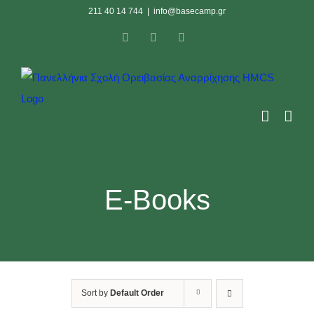
Skip
211 40 14 744
|
info@basecamp.gr
to
Facebook
Instagram
YouTube
content
E-Books
Sort by
Default Order