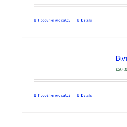
επιλογές
μπορούν
Προσθήκη στο καλάθι
Details
να
επιλεγούν
στη
σελίδα
Βιν
του
προϊόντος
€
30.0
Προσθήκη στο καλάθι
Details