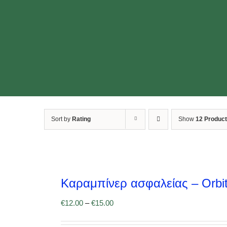
Sort by
Rating
Show
12 Produc
Καραμπίνερ ασφαλείας – Orbi
€
12.00
–
€
15.00