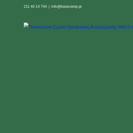
Skip
211 40 14 744
|
info@basecamp.gr
to
content