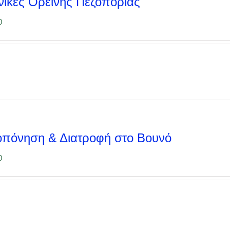
νικές Ορεινής Πεζοπορίας
0
πόνηση & Διατροφή στο Βουνό
0