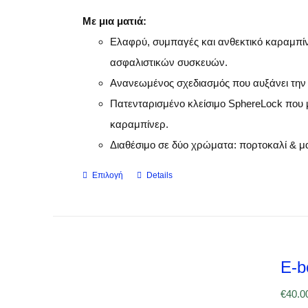
Με μια ματιά:
Ελαφρύ, συμπαγές και ανθεκτικό καραμπίν
ασφαλιστικών συσκευών.
Ανανεωμένος σχεδιασμός που αυξάνει την
Πατενταρισμένο κλείσιμο SphereLock που μ
καραμπίνερ.
Διαθέσιμο σε δύο χρώματα: πορτοκαλί & μ
Επιλογή
Details
Αυτό
το
προϊόν
έχει
πολλαπλές
E-b
παραλλαγές.
€
40.0
Οι