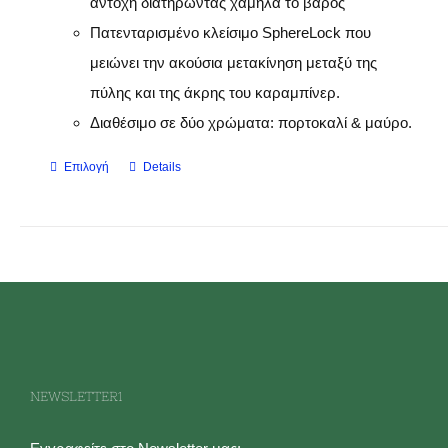
αντοχή διατηρώντας χαμηλά το βάρος
Πατενταρισμένο κλείσιμο SphereLock που
μειώνει την ακούσια μετακίνηση μεταξύ της
πύλης και της άκρης του καραμπίνερ.
Διαθέσιμο σε δύο χρώματα: πορτοκαλί & μαύρο.
Επιλογή
Details
Αυτό
το
προϊόν
έχει
πολλαπλές
παραλλαγές.
Οι
επιλογές
NEWSLETTER1
μπορούν
να