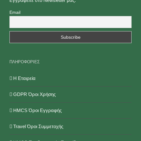
Εγγραφείτε στο Newsletter μας:
επιλεγούν
Email
στη
σελίδα
του
προϊόντος
ΠΛΗΡΟΦΟΡΙΕΣ
Η Εταιρεία
GDPR Όροι Χρήσης
HMCS Όροι Εγγραφής
Travel Όροι Συμμετοχής