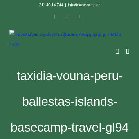
Skip
211 40 14 744
|
info@basecamp.gr
to
Facebook
Instagram
YouTube
content
taxidia-vouna-peru-
ballestas-islands-
basecamp-travel-gl94