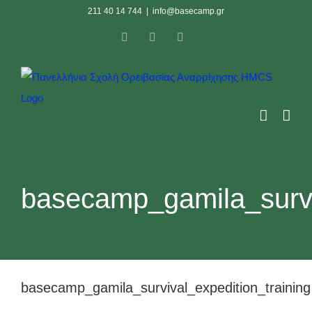
Skip
211 40 14 744
|
info@basecamp.gr
to
Facebook
Instagram
YouTube
content
basecamp_gamila_surviv
basecamp_gamila_survival_expedition_training