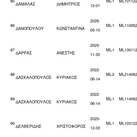
85
ML-1
ML101122
ΔΑΜΑΛΑΣ
ΔΗΜΗΤΡΙΟΣ
12-01
2026-
86
ML-1
ML110052
ΔΑΝΟΠΟΥΛΟΥ
ΚΩΝΣΤΑΝΤΙΝΑ
05-10
2025-
87
ML-1
ML130112
ΔΑΡΡΑΣ
ΑΝΈΣΤΗΣ
11-30
2022-
88
ML-2
ML214062
ΔΑΣΚΑΛΟΠΟΥΛΟΣ
ΚΥΡΙΑΚΟΣ
06-14
2022-
89
ML-1
ML114062
ΔΑΣΚΑΛΟΠΟΥΛΟΣ
ΚΥΡΙΑΚΟΣ
06-14
2025-
90
ML-1
ML103122
ΔΕΛΒΕΡΙΔΗΣ
ΧΡΙΣΤΟΦΟΡΟΣ
12-03