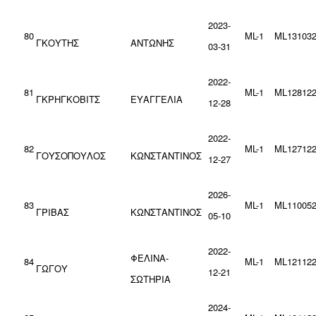
2023-
80
ML-1
ML131032
ΓΚΟΥΤΗΣ
ΑΝΤΩΝΗΣ
03-31
2022-
81
ML-1
ML128122
ΓΚΡΗΓΚΟΒΙΤΣ
ΕΥΑΓΓΕΛΙΑ
12-28
2022-
82
ML-1
ML127122
ΓΟΥΣΟΠΟΥΛΟΣ
ΚΩΝΣΤΑΝΤΙΝΟΣ
12-27
2026-
83
ML-1
ML110052
ΓΡΙΒΑΣ
ΚΩΝΣΤΑΝΤΙΝΟΣ
05-10
2022-
ΦΕΛΙΝΑ-
84
ML-1
ML121122
ΓΩΓΟΥ
12-21
ΣΩΤΗΡΙΑ
2024-