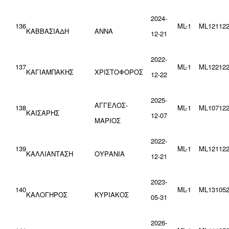
2024-
136
ML-1
ML121122
ΚΑΒΒΑΣΙΑΔΗ
ΑΝΝΑ
12-21
2022-
137
ML-1
ML122122
ΚΑΓΙΑΜΠΑΚΗΣ
ΧΡΙΣΤΟΦΟΡΟΣ
12-22
2025-
ΑΓΓΕΛΟΣ-
138
ML-1
ML107122
ΚΑΙΣΑΡΗΣ
12-07
ΜΑΡΙΟΣ
2022-
139
ML-1
ML121122
ΚΑΛΛΙΑΝΤΑΣΗ
ΟΥΡΑΝΙΑ
12-21
2023-
140
ML-1
ML131052
ΚΑΛΟΓΗΡΟΣ
ΚΥΡΙΑΚΟΣ
05-31
2026-