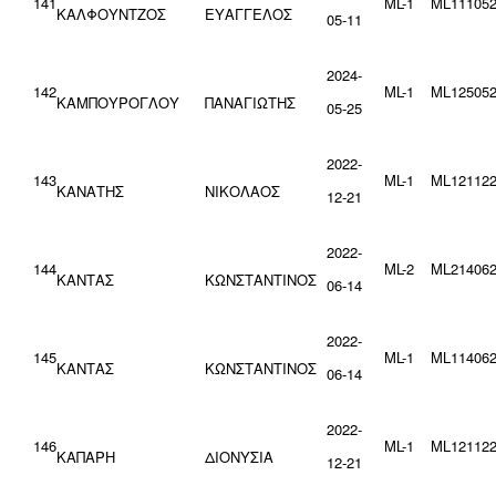
141
ML-1
ML111052
ΚΑΛΦΟΥΝΤΖΟΣ
ΕΥΑΓΓΕΛΟΣ
05-11
2024-
142
ML-1
ML125052
ΚΑΜΠΟΥΡΟΓΛΟΥ
ΠΑΝΑΓΙΩΤΗΣ
05-25
2022-
143
ML-1
ML121122
ΚΑΝΑΤΗΣ
ΝΙΚΟΛΑΟΣ
12-21
2022-
144
ML-2
ML214062
ΚΑΝΤΑΣ
ΚΩΝΣΤΑΝΤΙΝΟΣ
06-14
2022-
145
ML-1
ML114062
ΚΑΝΤΑΣ
ΚΩΝΣΤΑΝΤΙΝΟΣ
06-14
2022-
146
ML-1
ML121122
ΚΑΠΑΡΗ
ΔΙΟΝΥΣΙΑ
12-21