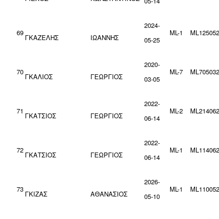
05-14
2024-
69
ML-1
ML125052
ΓΚΑΖΕΛΗΣ
ΙΩΑΝΝΗΣ
05-25
2020-
70
ΜL-7
ML705032
ΓΚΑΛΙΟΣ
ΓΕΩΡΓΙΟΣ
03-05
2022-
71
ML-2
ML214062
ΓΚΑΤΣΙΟΣ
ΓΕΩΡΓΙΟΣ
06-14
2022-
72
ML-1
ML114062
ΓΚΑΤΣΙΟΣ
ΓΕΩΡΓΙΟΣ
06-14
2026-
73
ML-1
ML110052
ΓΚΙΖΑΣ
ΑΘΑΝΑΣΙΟΣ
05-10