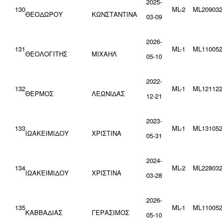
2025-
130
ML-2
ML209032
ΘΕΟΔΩΡΟΥ
ΚΩΝΣΤΑΝΤΙΝΑ
03-09
2026-
131
ML-1
ML110052
ΘΕΟΛΟΓΙΤΗΣ
ΜΙΧΑΗΛ
05-10
2022-
132
ML-1
ML121122
ΘΕΡΜΟΣ
ΛΕΩΝΙΔΑΣ
12-21
2023-
133
ML-1
ML131052
ΙΩΑΚΕΙΜΙΔΟΥ
ΧΡΙΣΤΙΝΑ
05-31
2024-
134
ML-2
ML228032
ΙΩΑΚΕΙΜΙΔΟΥ
ΧΡΙΣΤΙΝΑ
03-28
2026-
135
ML-1
ML110052
ΚΑΒΒΑΔΙΑΣ
ΓΕΡΑΣΙΜΟΣ
05-10