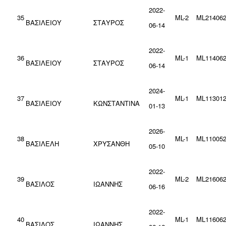
2022-
35
ML-2
ML214062
ΒΑΣΙΛΕΙΟΥ
ΣΤΑΥΡΟΣ
06-14
2022-
36
ML-1
ML114062
ΒΑΣΙΛΕΙΟΥ
ΣΤΑΥΡΟΣ
06-14
2024-
37
ML-1
ML113012
ΒΑΣΙΛΕΙΟΥ
ΚΩΝΣΤΑΝΤΙΝΑ
01-13
2026-
38
ML-1
ML110052
ΒΑΣΙΛΕΛΗ
ΧΡΥΣΑΝΘΗ
05-10
2022-
39
ML-2
ML216062
ΒΑΣΙΛΟΣ
ΙΩΑΝΝΗΣ
06-16
2022-
40
ML-1
ML116062
ΒΑΣΙΛΟΣ
ΙΩΑΝΝΗΣ