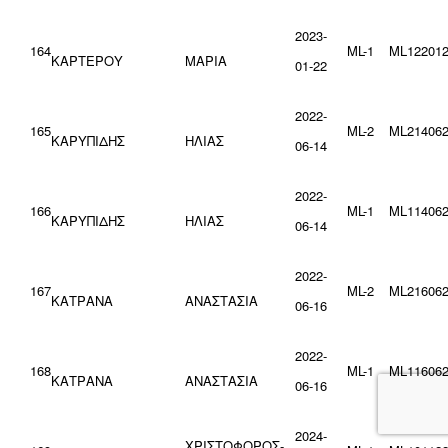
2023-
164
ML-1
ML122012
ΚΑΡΤΕΡΟΥ
ΜΑΡΙΑ
01-22
2022-
165
ML-2
ML214062
ΚΑΡΥΠΙΔΗΣ
ΗΛΙΑΣ
06-14
2022-
166
ML-1
ML114062
ΚΑΡΥΠΙΔΗΣ
ΗΛΙΑΣ
06-14
2022-
167
ML-2
ML216062
ΚΑΤΡΑΝΑ
ΑΝΑΣΤΑΣΙΑ
06-16
2022-
168
ML-1
ML116062
ΚΑΤΡΑΝΑ
ΑΝΑΣΤΑΣΙΑ
06-16
2024-
ΧΡΙΣΤΟΦΟΡΟΣ-