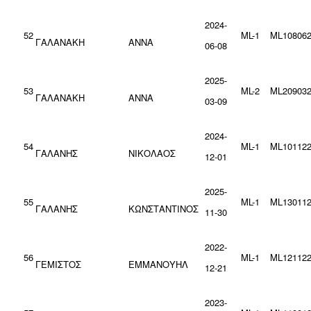
2024-
52
ML-1
ML108062
ΓΑΛΑΝΑΚΗ
ΑΝΝΑ
06-08
2025-
53
ML-2
ML209032
ΓΑΛΑΝΑΚΗ
ΑΝΝΑ
03-09
2024-
54
ML-1
ML101122
ΓΑΛΑΝΗΣ
ΝΙΚΟΛΑΟΣ
12-01
2025-
55
ML-1
ML130112
ΓΑΛΑΝΗΣ
ΚΩΝΣΤΑΝΤΙΝΟΣ
11-30
2022-
56
ML-1
ML121122
ΓΕΜΙΣΤΟΣ
ΕΜΜΑΝΟΥΗΛ
12-21
2023-