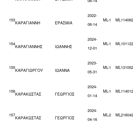
06-14
2022-
153
ML-1
ML114062
ΚΑΡΑΓΙΑΝΝΗ
ΕΡΑΣΜΙΑ
06-14
2024-
154
ML-1
ML101122
ΚΑΡΑΓΙΑΝΝΗΣ
ΙΩΑΝΝΗΣ
12-01
2023-
155
ML-1
ML131052
ΚΑΡΑΓΙΩΡΓΟΥ
ΙΩΑΝΝΑ
05-31
2024-
156
ML-1
ML114012
ΚΑΡΑΚΩΣΤΑΣ
ΓΕΩΡΓΙΟΣ
01-14
2024-
157
ML-2
ML216042
ΚΑΡΑΚΩΣΤΑΣ
ΓΕΩΡΓΙΟΣ
04-16