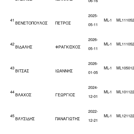
06-16
2025-
41
ML-1
ML111052
ΒΕΝΕΤΟΠΟΥΛΟΣ
ΠΕΤΡΟΣ
05-11
2026-
42
ML-1
ML111052
ΒΙΔΑΛΗΣ
ΦΡΑΓΚΙΣΚΟΣ
05-11
2026-
43
ML-1
ML105012
ΒΙΤΣΑΣ
ΙΩΑΝΝΗΣ
01-05
2024-
44
ML-1
ML101122
ΒΛΑΧΟΣ
ΓΕΩΡΓΙΟΣ
12-01
2022-
45
ML-1
ML121122
ΒΛΥΣΙΔΗΣ
ΠΑΝΑΓΙΩΤΗΣ
12-21