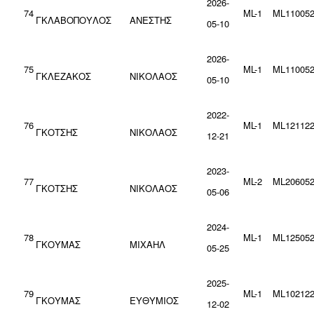
2026-
74
ML-1
ML110052
ΓΚΛΑΒΟΠΟΥΛΟΣ
ΑΝΕΣΤΗΣ
05-10
2026-
75
ML-1
ML110052
ΓΚΛΕΖΑΚΟΣ
ΝΙΚΟΛΑΟΣ
05-10
2022-
76
ML-1
ML121122
ΓΚΟΤΣΗΣ
ΝΙΚΟΛΑΟΣ
12-21
2023-
77
ML-2
ML206052
ΓΚΟΤΣΗΣ
ΝΙΚΟΛΑΟΣ
05-06
2024-
78
ML-1
ML125052
ΓΚΟΥΜΑΣ
ΜΙΧΑΗΛ
05-25
2025-
79
ML-1
ML102122
ΓΚΟΥΜΑΣ
ΕΥΘΥΜΙΟΣ
12-02