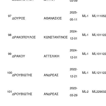
03-09
2025-
97
ML-1
ML111052
ΔΟΥΡΟΣ
ΑΘΑΝΑΣΙΟΣ
05-11
2024-
98
ML-1
ML101122
ΔΡΑΚΟΠΟΥΛΟΣ
ΚΩΝΣΤΑΝΤΙΝΟΣ
12-01
2024-
99
ML-1
ML101122
ΔΡΑΚΟΥ
ΑΓΓΕΛΙΚΗ
12-01
2022-
100
ML-1
ML121122
ΔΡΟΥΒΙΩΤΗΣ
ΑΝΔΡΕΑΣ
12-21
2023-
101
ML-2
ML229032
ΔΡΟΥΒΙΩΤΗΣ
ΑΝΔΡΕΑΣ
03-29