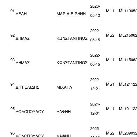
2026-
91
ML-1
ML113052
ΔΕΛΗ
ΜΑΡΙΑ-ΕΙΡΗΝΗ
05-13
2022-
92
ML-2
ML215062
ΔΗΜΑΣ
ΚΩΝΣΤΑΝΤΙΝΟΣ
06-15
2022-
93
ML-1
ML115062
ΔΗΜΑΣ
ΚΩΝΣΤΑΝΤΙΝΟΣ
06-15
2022-
94
ML-1
ML121122
ΔΙΓΓΕΛΙΔΗΣ
ΜΙΧΑΗΛ
12-21
2024-
95
ML-1
ML101122
ΔΟΔΟΠΟΥΛΟΥ
ΔΑΦΝΗ
12-01
2025-
96
ML-2
ML209032
ΔΟΔΟΠΟΥΛΟΥ
ΔΑΦΝΗ