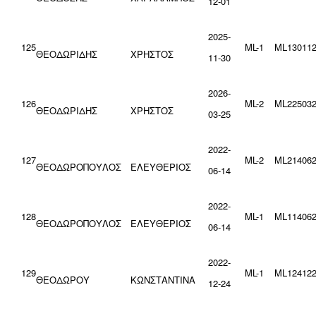
12-01
2025-
125
ML-1
ML130112
ΘΕΟΔΩΡΙΔΗΣ
ΧΡΗΣΤΟΣ
11-30
2026-
126
ML-2
ML225032
ΘΕΟΔΩΡΙΔΗΣ
ΧΡΗΣΤΟΣ
03-25
2022-
127
ML-2
ML214062
ΘΕΟΔΩΡΟΠΟΥΛΟΣ
ΕΛΕΥΘΕΡΙΟΣ
06-14
2022-
128
ML-1
ML114062
ΘΕΟΔΩΡΟΠΟΥΛΟΣ
ΕΛΕΥΘΕΡΙΟΣ
06-14
2022-
129
ML-1
ML124122
ΘΕΟΔΩΡΟΥ
ΚΩΝΣΤΑΝΤΙΝΑ
12-24