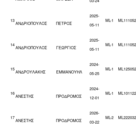
03-24
2025-
13
ML-1
ML111052
ΑΝΔΡΙΟΠΟΥΛΟΣ
ΠΕΤΡΟΣ
05-11
2025-
14
ML-1
ML111052
ΑΝΔΡΙΟΠΟΥΛΟΣ
ΓΕΩΡΓΙΟΣ
05-11
2024-
15
ML-1
ML125052
ΑΝΔΡΟΥΛΑΚΗΣ
ΕΜΜΑΝΟΥΗΛ
05-25
2024-
16
ML-1
ML101122
ΑΝΕΣΤΗΣ
ΠΡΟΔΡΟΜΟΣ
12-01
2026-
17
ML-2
ML222032
ΑΝΕΣΤΗΣ
ΠΡΟΔΡΟΜΟΣ
03-22