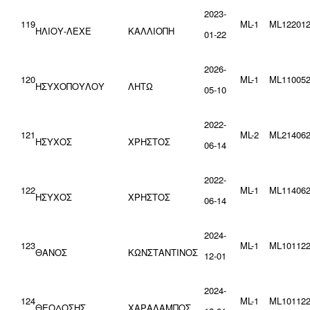
2023-
119
ML-1
ML122012
ΗΛΙΟΥ-ΛΕΧΕ
ΚΑΛΛΙΟΠΗ
01-22
2026-
120
ML-1
ML110052
ΗΣΥΧΟΠΟΥΛΟΥ
ΛΗΤΩ
05-10
2022-
121
ML-2
ML214062
ΗΣΥΧΟΣ
ΧΡΗΣΤΟΣ
06-14
2022-
122
ML-1
ML114062
ΗΣΥΧΟΣ
ΧΡΗΣΤΟΣ
06-14
2024-
123
ML-1
ML101122
ΘΑΝΟΣ
ΚΩΝΣΤΑΝΤΙΝΟΣ
12-01
2024-
124
ML-1
ML101122
ΘΕΟΔΟΣΗΣ
ΧΑΡΑΛΑΜΠΟΣ