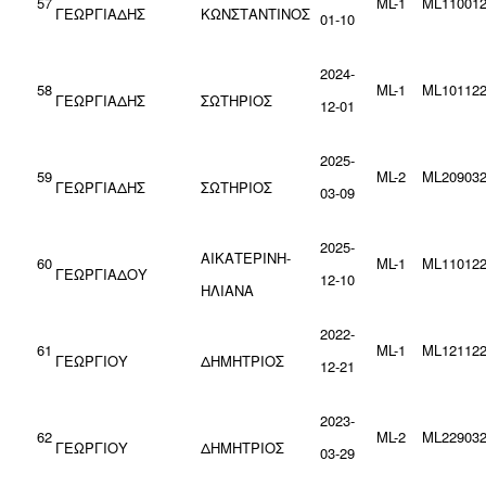
57
ML-1
ML110012
ΓΕΩΡΓΙΑΔΗΣ
ΚΩΝΣΤΑΝΤΙΝΟΣ
01-10
2024-
58
ML-1
ML101122
ΓΕΩΡΓΙΑΔΗΣ
ΣΩΤΗΡΙΟΣ
12-01
2025-
59
ML-2
ML209032
ΓΕΩΡΓΙΑΔΗΣ
ΣΩΤΗΡΙΟΣ
03-09
2025-
ΑΙΚΑΤΕΡΙΝΗ-
60
ML-1
ML110122
ΓΕΩΡΓΙΑΔΟΥ
12-10
ΗΛΙΑΝΑ
2022-
61
ML-1
ML121122
ΓΕΩΡΓΙΟΥ
ΔΗΜΗΤΡΙΟΣ
12-21
2023-
62
ML-2
ML229032
ΓΕΩΡΓΙΟΥ
ΔΗΜΗΤΡΙΟΣ
03-29