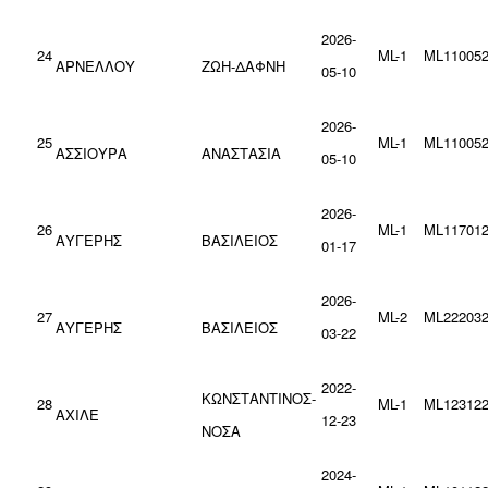
2026-
24
ML-1
ML110052
ΑΡΝΕΛΛΟΥ
ΖΩΗ-ΔΑΦΝΗ
05-10
2026-
25
ML-1
ML110052
ΑΣΣΙΟΥΡΑ
ΑΝΑΣΤΑΣΙΑ
05-10
2026-
26
ML-1
ML117012
ΑΥΓΕΡΗΣ
ΒΑΣΙΛΕΙΟΣ
01-17
2026-
27
ML-2
ML222032
ΑΥΓΕΡΗΣ
ΒΑΣΙΛΕΙΟΣ
03-22
2022-
ΚΩΝΣΤΑΝΤΙΝΟΣ-
28
ML-1
ML123122
ΑΧΙΛΕ
12-23
ΝΟΣΑ
2024-