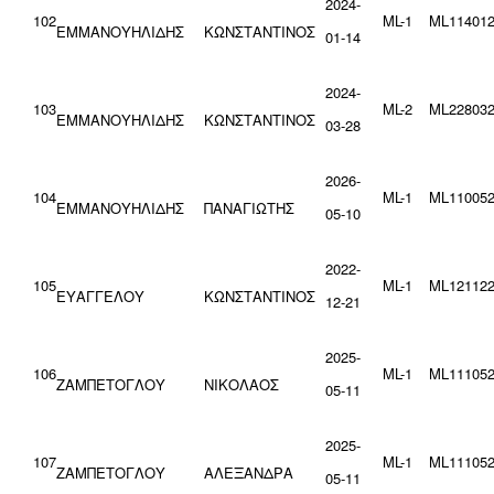
2024-
102
ML-1
ML114012
ΕΜΜΑΝΟΥΗΛΙΔΗΣ
ΚΩΝΣΤΑΝΤΙΝΟΣ
01-14
2024-
103
ML-2
ML228032
ΕΜΜΑΝΟΥΗΛΙΔΗΣ
ΚΩΝΣΤΑΝΤΙΝΟΣ
03-28
2026-
104
ML-1
ML110052
ΕΜΜΑΝΟΥΗΛΙΔΗΣ
ΠΑΝΑΓΙΩΤΗΣ
05-10
2022-
105
ML-1
ML121122
ΕΥΑΓΓΕΛΟΥ
ΚΩΝΣΤΑΝΤΙΝΟΣ
12-21
2025-
106
ML-1
ML111052
ΖΑΜΠΕΤΟΓΛΟΥ
ΝΙΚΟΛΑΟΣ
05-11
2025-
107
ML-1
ML111052
ΖΑΜΠΕΤΟΓΛΟΥ
ΑΛΕΞΑΝΔΡΑ
05-11