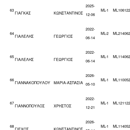
2025-
63
ML-1
ML106122
ΓΙΑΓΚΑΣ
ΚΩΝΣΤΑΝΤΙΝΟΣ
12-06
2022-
64
ML-2
ML214062
ΓΙΑΛΕΛΗΣ
ΓΕΩΡΓΙΟΣ
06-14
2022-
65
ML-1
ML114062
ΓΙΑΛΕΛΗΣ
ΓΕΩΡΓΙΟΣ
06-14
2026-
66
ML-1
ML110052
ΓΙΑΝΝΑΚΟΠΟΥΛΟΥ
ΜΑΡΙΑ-ΑΣΠΑΣΙΑ
05-10
2022-
67
ML-1
ML121122
ΓΙΑΝΝΟΠΟΥΛΟΣ
ΧΡΗΣΤΟΣ
12-21
2026-
68
ML-1
ML114052
ΓΙΕΧΟΣ
ΚΩΝΣΤΑΝΤΙΝΟΣ