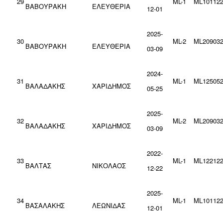
29
ML-1
ML101122
ΒΑΒΟΥΡΑΚΗ
ΕΛΕΥΘΕΡΙΑ
12-01
2025-
30
ML-2
ML209032
ΒΑΒΟΥΡΑΚΗ
ΕΛΕΥΘΕΡΙΑ
03-09
2024-
31
ML-1
ML125052
ΒΑΛΑΔΑΚΗΣ
ΧΑΡΙΔΗΜΟΣ
05-25
2025-
32
ML-2
ML209032
ΒΑΛΑΔΑΚΗΣ
ΧΑΡΙΔΗΜΟΣ
03-09
2022-
33
ML-1
ML122122
ΒΑΛΤΑΣ
ΝΙΚΟΛΑΟΣ
12-22
2025-
34
ML-1
ML101122
ΒΑΣΑΛΑΚΗΣ
ΛΕΩΝΙΔΑΣ
12-01