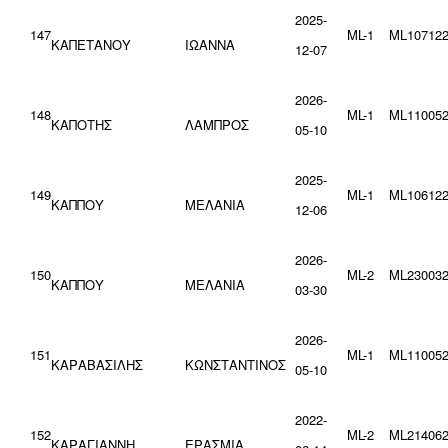
2025-
147
ML-1
ML107122
ΚΑΠΕΤΑΝΟΥ
ΙΩΑΝΝΑ
12-07
2026-
148
ML-1
ML110052
ΚΑΠΟΤΗΣ
ΛΑΜΠΡΟΣ
05-10
2025-
149
ML-1
ML106122
ΚΑΠΠΟΥ
ΜΕΛΑΝΙΑ
12-06
2026-
150
ML-2
ML230032
ΚΑΠΠΟΥ
ΜΕΛΑΝΙΑ
03-30
2026-
151
ML-1
ML110052
ΚΑΡΑΒΑΣΙΛΗΣ
ΚΩΝΣΤΑΝΤΙΝΟΣ
05-10
2022-
152
ML-2
ML214062
ΚΑΡΑΓΙΑΝΝΗ
ΕΡΑΣΜΙΑ