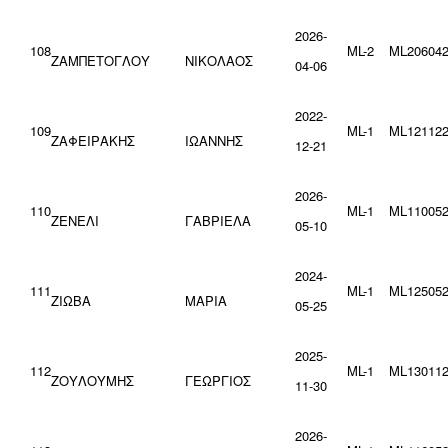
2026-
108
ML-2
ML206042
ΖΑΜΠΕΤΟΓΛΟΥ
ΝΙΚΟΛΑΟΣ
04-06
2022-
109
ML-1
ML121122
ΖΑΦΕΙΡΑΚΗΣ
ΙΩΑΝΝΗΣ
12-21
2026-
110
ML-1
ML110052
ΖΕΝΕΛΙ
ΓΑBΡΙΕΛΑ
05-10
2024-
111
ML-1
ML125052
ΖΙΩΒΑ
ΜΑΡΙΑ
05-25
2025-
112
ML-1
ML130112
ΖΟΥΛΟΥΜΗΣ
ΓΕΩΡΓΙΟΣ
11-30
2026-