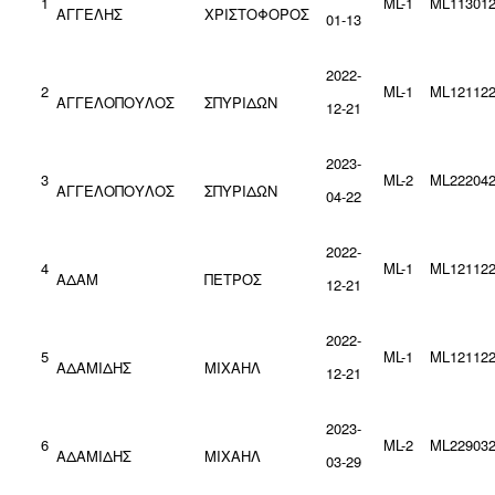
1
ML-1
ML113012
ΑΓΓΕΛΗΣ
ΧΡΙΣΤΟΦΟΡΟΣ
01-13
2022-
2
ML-1
ML121122
ΑΓΓΕΛΟΠΟΥΛΟΣ
ΣΠΥΡΙΔΩΝ
12-21
2023-
3
ML-2
ML222042
ΑΓΓΕΛΟΠΟΥΛΟΣ
ΣΠΥΡΙΔΩΝ
04-22
2022-
4
ML-1
ML121122
ΑΔΑΜ
ΠΕΤΡΟΣ
12-21
2022-
5
ML-1
ML121122
ΑΔΑΜΙΔΗΣ
ΜΙΧΑΗΛ
12-21
2023-
6
ML-2
ML229032
ΑΔΑΜΙΔΗΣ
ΜΙΧΑΗΛ
03-29