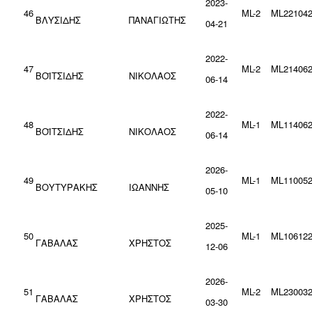
2023-
46
ML-2
ML221042
ΒΛΥΣΙΔΗΣ
ΠΑΝΑΓΙΩΤΗΣ
04-21
2022-
47
ML-2
ML214062
ΒΟΪΤΣΙΔΗΣ
ΝΙΚΟΛΑΟΣ
06-14
2022-
48
ML-1
ML114062
ΒΟΪΤΣΙΔΗΣ
ΝΙΚΟΛΑΟΣ
06-14
2026-
49
ML-1
ML110052
ΒΟΥΤΥΡΑΚΗΣ
ΙΩΑΝΝΗΣ
05-10
2025-
50
ML-1
ML106122
ΓΑΒΑΛΑΣ
ΧΡΗΣΤΟΣ
12-06
2026-
51
ML-2
ML230032
ΓΑΒΑΛΑΣ
ΧΡΗΣΤΟΣ
03-30