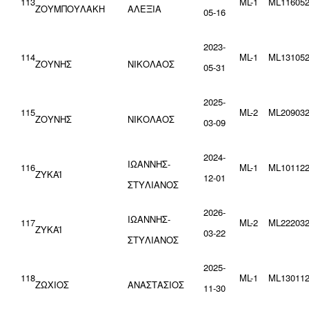
113
ML-1
ML116052
ΖΟΥΜΠΟΥΛΑΚΗ
ΑΛΕΞΙΑ
05-16
2023-
114
ML-1
ML131052
ΖΟΥΝΗΣ
ΝΙΚΟΛΑΟΣ
05-31
2025-
115
ML-2
ML209032
ΖΟΥΝΗΣ
ΝΙΚΟΛΑΟΣ
03-09
2024-
ΙΩΑΝΝΗΣ-
116
ML-1
ML101122
ΖΥΚΑΪ
12-01
ΣΤΥΛΙΑΝΟΣ
2026-
ΙΩΑΝΝΗΣ-
117
ML-2
ML222032
ΖΥΚΑΪ
03-22
ΣΤΥΛΙΑΝΟΣ
2025-
118
ML-1
ML130112
ΖΩΧΙΟΣ
ΑΝΑΣΤΑΣΙΟΣ
11-30