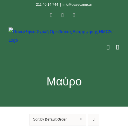
Skip
211 40 14 744
|
info@basecamp.gr
to
Facebook
Instagram
YouTube
content
Μαύρο
Sort by
Default Order