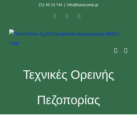
Skip
211 40 14 744
|
info@basecamp.gr
to
Facebook
Instagram
YouTube
content
Τεχνικές Ορεινής
Πεζοπορίας