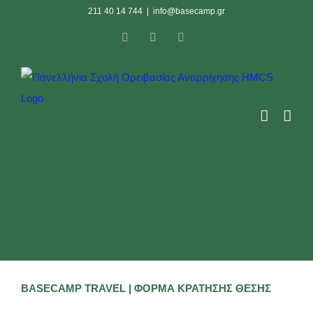
Skip
211 40 14 744
|
info@basecamp.gr
to
Facebook
Instagram
YouTube
content
BASECAMP TRAVEL |
ΦΟΡΜΑ ΚΡΑΤΗΣΗΣ ΘΕΣΗΣ