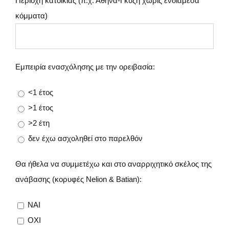
Περιοχή κατοικίας (π.χ. Αθήνα-Γκύζη χωρίς ενδιάμεσα
κόμματα)
Εμπειρία ενασχόλησης με την ορειβασία:
<1 έτος
>1 έτος
>2 έτη
δεν έχω ασχοληθεί στο παρελθόν
Θα ήθελα να συμμετέχω και στο αναρριχητικό σκέλος της
ανάβασης (κορυφές Nelion & Batian):
NAI
ΟΧΙ