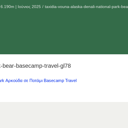
6.190m | Ιούνιος 2025
taxidia-vouna-alaska-denali-national-park-be
rk-bear-basecamp-travel-gl78