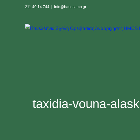
Skip
211 40 14 744
|
info@basecamp.gr
to
content
taxidia-vouna-alask