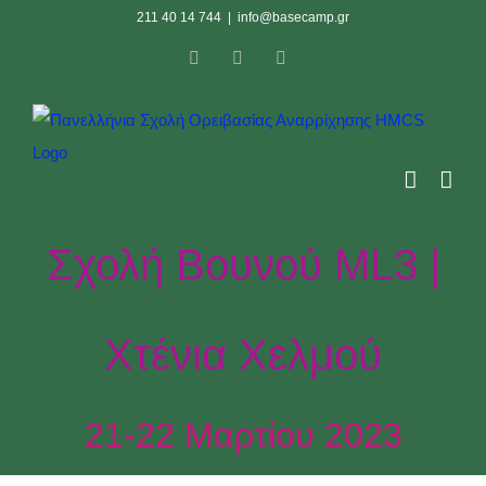
Skip
211 40 14 744
|
info@basecamp.gr
to
Facebook
Instagram
YouTube
content
Σχολή Βουνού ML3 |
Χτένια Χελμού
21-22 Μαρτίου 2023