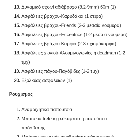
Δυναμικό σχοινί αδιάβροχο (8,2-9mm) 60m (1)
Ασφάλειες βράχου-Καρυδάκια (1 σειρά)
Ασφάλειες βράχου-Friends (2-3 μεσαία νούμερα)
Ασφάλειες βράχου-Eccentrics (1-2 μεσαία νούμερα)
Ασφάλειες βράχου-Καρφιά (2-3 σχισμόκαρφα)
Ασφάλειες χιονιού-Αλουμινογωνίες ή deadman (1-2
τμχ)
Ασφάλειες πάγου-Παγόβιδες (1-2 τμχ)
Εξολκέας ασφαλειών (1)
Ρουχισμός
Αναρριχητικά παπούτσια
Μποτάκια trekking εύκαμπτα ή παπούτσια
πρόσβασης
Μπότες χειμερινής ορειβασίας ημιάκαμπτες ή