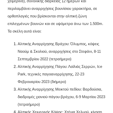
χειμερινά), συνολικής διάρκειας 12 ημερών και
περιλαμβάνει αναρριχήσεις βουνίσιου χαρακτήρα, σε
ορθοπλαγιές που βρίσκονται στην αλπική ζώνη
επιλεγμένων βουνών και σε υψόμετρα άνω των 1.500m.
Τα σκέλη αυτά είναι:
Αλπικής Αναρρίχησης Βράχου: Όλυμπος, κόψεις
Ναούμ & Σκολιού, αναρριχήσεις στο Στεφάνι, 8-11
Σεπτεμβρίου 2022 (τετραήμερο)
Αλπικής Αναρρίχησης Πάγου: Λαϊλιάς Σερρών, Ice
Park, τεχνικές παγοαναρρίχησης, 22-23
Φεβρουαρίου 2023 (διήμερο)
Αλπικής Αναρρίχησης Μεικτού πεδίου: Βαρδούσια,
διαδρομές χιονιού-πάγου-βράχου, 6-9 Μαρτίου 2023
(τετραήμερο)
Αλπικής Χειμερινής Κόψης: Χτένια Χελμού, κίνηση