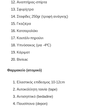
Αναπτήρας-σπίρτα
Σφυρίχτρα
Σταφίδες 250gr (τροφή ανάγκης)
Γκαζιέρα
Κατσαρολάκι
Κουτάλι-πηρούνι
Υπνόσακος (για -4ºC)
Κάριματ
Bivisac
Φαρμακείο (ατομικό)
Ελαστικός επίδεσμος 10-12cm
Αυτοκόλλητη ταινία (tape)
Αντισηπτικό (bedadine)
Παυσίπονα (depon)