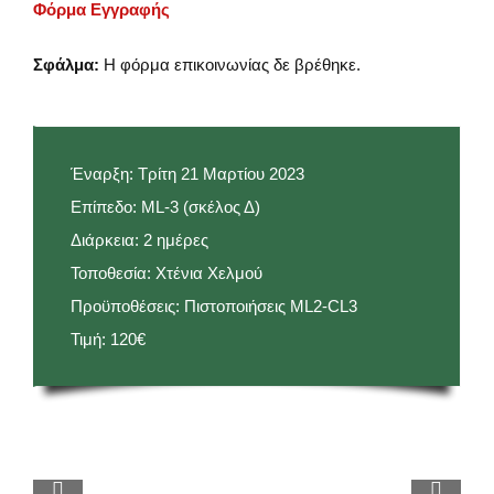
Φόρμα Εγγραφής
Σφάλμα:
Η φόρμα επικοινωνίας δε βρέθηκε.
Έναρξη: Τρίτη 21 Μαρτίου 2023
Επίπεδο: ML-3 (σκέλος Δ)
Διάρκεια: 2 ημέρες
Τοποθεσία: Χτένια Χελμού
Προϋποθέσεις: Πιστοποιήσεις ML2-CL3
Τιμή: 120€