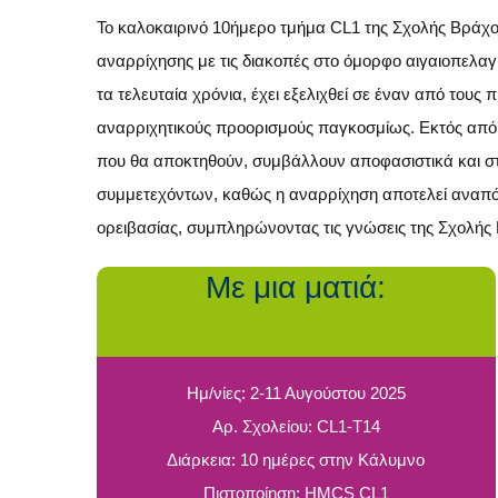
To καλοκαιρινό 10ήμερο τμήμα CL1 της Σχολής Βράχο
αναρρίχησης με τις διακοπές στο όμορφο αιγαιοπελαγί
τα τελευταία χρόνια, έχει εξελιχθεί σε έναν από τους 
αναρριχητικούς προορισμούς παγκοσμίως. Εκτός από τ
που θα αποκτηθούν, συμβάλλουν αποφασιστικά και στ
συμμετεχόντων, καθώς η αναρρίχηση αποτελεί αναπ
ορειβασίας, συμπληρώνοντας τις γνώσεις της Σχολής
Με μια ματιά:
.
Ημ/νίες: 2-11 Αυγούστου 2025
Αρ. Σχολείου: CL1-Τ14
Διάρκεια: 10 ημέρες στην Κάλυμνο
Πιστοποίηση: HMCS CL1