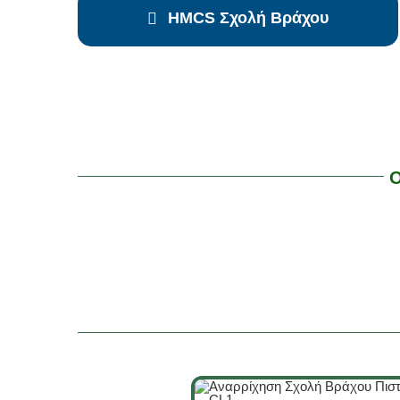
HMCS Σχολή Βράχου
Ο