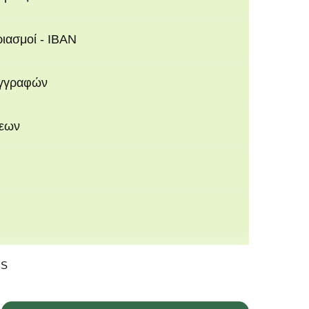
ριασμοί - IBAN
εγγραφών
σεων