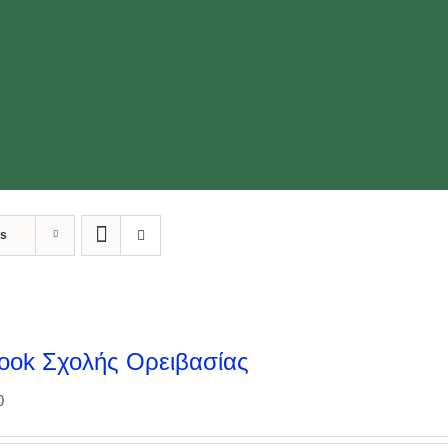
ts
ook Σχολής Ορειβασίας
0