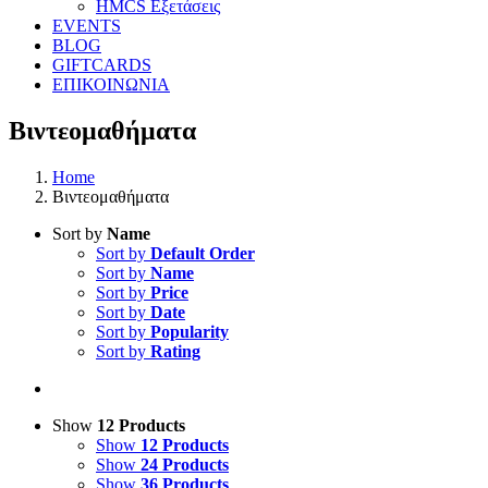
HMCS Εξετάσεις
EVENTS
BLOG
GIFTCARDS
ΕΠΙΚΟΙΝΩΝΙΑ
Βιντεομαθήματα
Home
Βιντεομαθήματα
Sort by
Name
Sort by
Default Order
Sort by
Name
Sort by
Price
Sort by
Date
Sort by
Popularity
Sort by
Rating
Show
12 Products
Show
12 Products
Show
24 Products
Show
36 Products