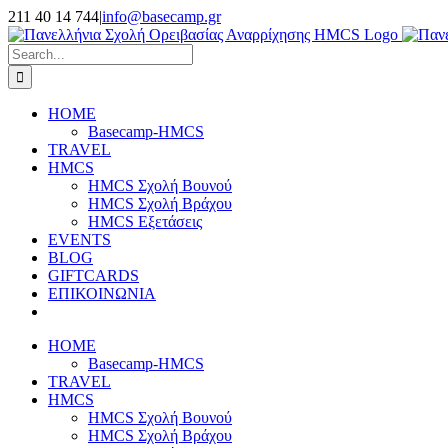
Skip
211 40 14 744
|
info@basecamp.gr
to
Facebook
Instagram
YouTube
content
Search
for:
HOME
Basecamp-HMCS
TRAVEL
HMCS
HMCS Σχολή Βουνού
HMCS Σχολή Βράχου
HMCS Εξετάσεις
EVENTS
BLOG
GIFTCARDS
ΕΠΙΚΟΙΝΩΝΙΑ
HOME
Basecamp-HMCS
TRAVEL
HMCS
HMCS Σχολή Βουνού
HMCS Σχολή Βράχου