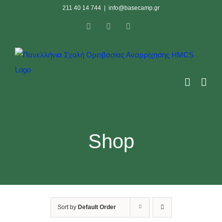
Skip
211 40 14 744
|
info@basecamp.gr
to
Facebook
Instagram
YouTube
content
Shop
Sort by
Default Order