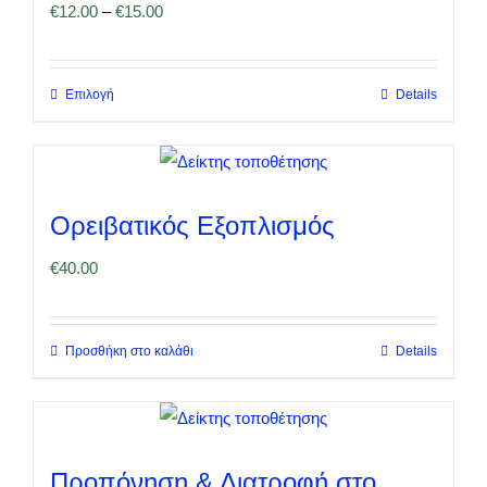
€
12.00
–
€
15.00
Επιλογή
Details
Αυτό
το
προϊόν
έχει
Ορειβατικός Εξοπλισμός
πολλαπλές
παραλλαγές.
€
40.00
Οι
επιλογές
Προσθήκη στο καλάθι
Details
μπορούν
να
επιλεγούν
στη
Προπόνηση & Διατροφή στο